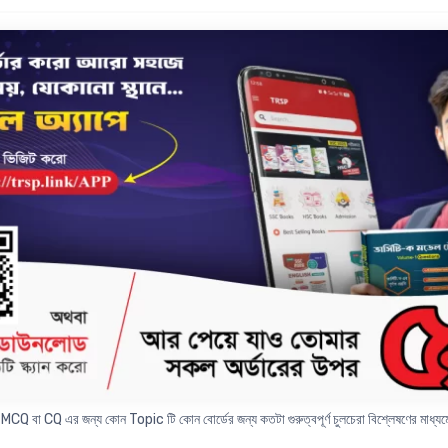
𝐞𝐩𝐚𝐫𝐚𝐭𝐢𝐨𝐧 ?
ভীড়ে দিকভ্রান্ত না হয়ে স্বল্প সময়ে গোছানো ও পূর্ণাঙ্গ প্রিপারেশন এর জন্য সংগ্রহ করে নাও এসএস
Analysis করে তৈরি করা প্রতিটি অধ্যায়ের ২-৩ টি CQ যা অনুশীলনের মাধ্যমে পুরো অধ্যায়ের সকল গুরুত্ব
ধ্যায় MCQ বা CQ এর জন্য কোন Topic টি কোন বোর্ডের জন্য কতটা গুরুত্বপূর্ণ চুলচেরা বিশ্লেষণের মাধ্