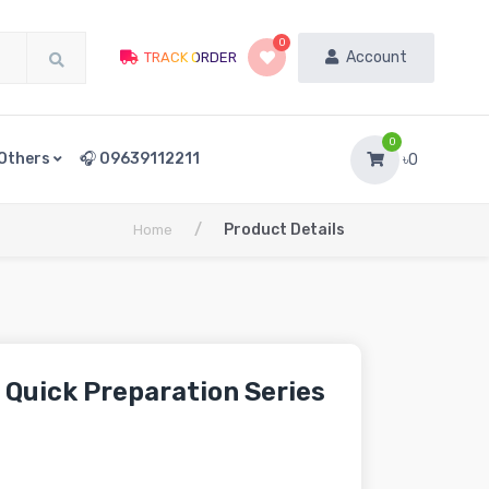
0
Account
TRACK ORDER
0
Others
🎧 09639112211
৳0
/
Product Details
Home
 Quick Preparation Series