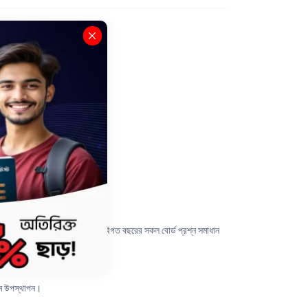
সি-২৬ কুইক প্রিপারেশন সিরিজ।
পূর্ণ Concept তো কাভার হবেই; সাথে বিগত বছরের সকল বোর্ড প্রশ্ন সমাধান
যমে উপস্থাপন।