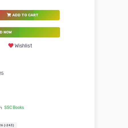
ADD TO CART
D NOW
Wishlist
s
25
n
SSC Books
26 (৳243)