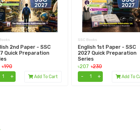
Books
SSC Books
lish 2nd Paper - SSC
English 1st Paper - SSC
7 Quick Preparation
2027 Quick Preparation
ies
Series
1
৳190
৳207
৳230
+
-
+
Add To Cart
Add To C
.