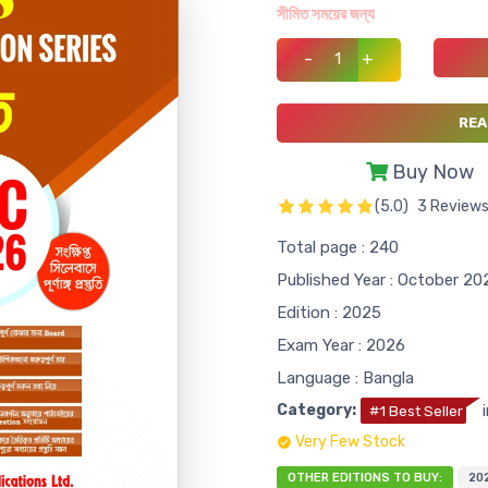
সীমিত সময়ের জন্য
-
+
REA
Buy Now
(5.0)
3 Review
Total page : 240
Published Year : October 20
Edition : 2025
Exam Year : 2026
Language : Bangla
Category:
i
#1 Best Seller
Very Few Stock
OTHER EDITIONS TO BUY:
20