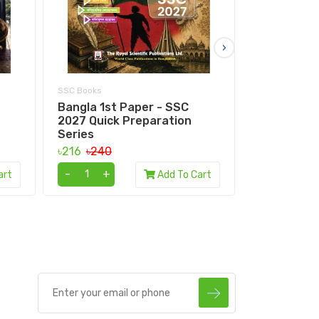
›
SSC Books
SSC Books
Bangla 1st Paper - SSC
Bangla 2nd
2027 Quick Preparation
Quick Prep
Series
৳153
৳170
৳216
৳240
-
+
-
+
art
Add To Cart