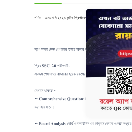
গণিত - এসএসসি ২০২৬ কুইক প্রিপারেশন সিরিজ
স্বল্প সময়ে টেস্ট পেপারের হাজার হাজার প্রশ্নের জঞ্জাল নাকি 𝐒𝐒𝐂 𝐐𝐮𝐢𝐜𝐤 𝐏
প্রিয় 𝐒𝐒𝐂-𝟐
6
পরীক্ষার্থী,
একদম শেষ সময়ে বাজারের হরেক রকমের টেস্ট পেপারের হাজার হাজার প্রশ্নের 
যেখানে থাকছে -
✒ 𝐂𝐨𝐦𝐩𝐫𝐞𝐡𝐞𝐧𝐬𝐢𝐯𝐞 𝐐𝐮𝐞𝐬𝐭𝐢𝐨𝐧: বিগত বছরের প্রশ্নগুলো 
করা হয়ে যাবে।
✒ 𝐁𝐨𝐚𝐫𝐝 𝐀𝐧𝐚𝐥𝐲𝐬𝐢𝐬: বোর্ড এনালাইসিস এর মাধ্যমে কোনো একটি অ