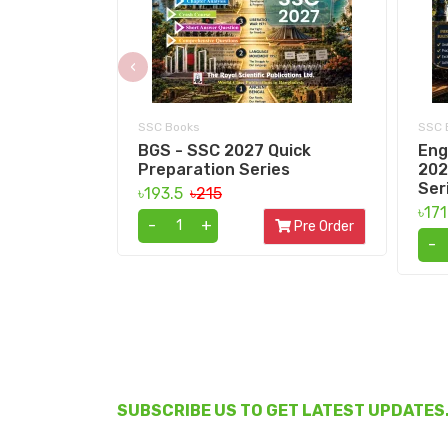
‹
SSC Books
SSC 
BGS - SSC 2027 Quick
Eng
Preparation Series
202
Ser
৳193.5
৳215
৳17
-
+
Pre Order
-
SUBSCRIBE US TO GET LATEST UPDATES