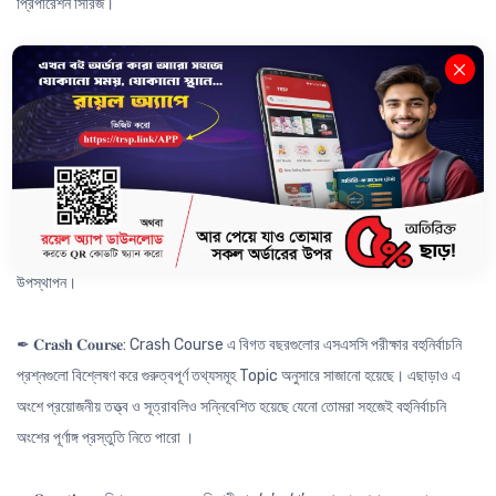
প্রিপারেশন সিরিজ।
যেখানে থাকছে -
✒ 𝐂𝐨𝐦𝐩𝐫𝐞𝐡𝐞𝐧𝐬𝐢𝐯𝐞 𝐐𝐮𝐞𝐬𝐭𝐢𝐨𝐧: বিগত বছরের প্রশ্নগুলো Analysis করে তৈরি করা
প্রতিটি অধ্যায়ের ২-৩ টি CQ যা অনুশীলনের মাধ্যমে পুরো অধ্যায়ের সকল গুরুত্বপূর্ণ
Concept তো কাভার হবেই; সাথে বিগত বছরের সকল বোর্ড প্রশ্ন সমাধান করা হয়ে যাবে।
✒ 𝐁𝐨𝐚𝐫𝐝 𝐀𝐧𝐚𝐥𝐲𝐬𝐢𝐬: বোর্ড এনালাইসিস এর মাধ্যমে কোনো একটি অধ্যায় MCQ বা CQ এর
জন্য কোন Topic টি কোন বোর্ডের জন্য কতটা গুরুত্বপূর্ণ চুলচেরা বিশ্লেষণের মাধ্যমে
উপস্থাপন।
✒ 𝐂𝐫𝐚𝐬𝐡 𝐂𝐨𝐮𝐫𝐬𝐞: Crash Course এ বিগত বছরগুলোর এসএসসি পরীক্ষার বহুনির্বাচনি
প্রশ্নগুলো বিশ্লেষণ করে গুরুত্বপূর্ণ তথ্যসমূহ Topic অনুসারে সাজানো হয়েছে। এছাড়াও এ
অংশে প্রয়োজনীয় তত্ত্ব ও সূত্রাবলিও সন্নিবেশিত হয়েছে যেনো তোমরা সহজেই বহুনির্বাচনি
অংশের পূর্ণাঙ্গ প্রস্তুতি নিতে পারো ।